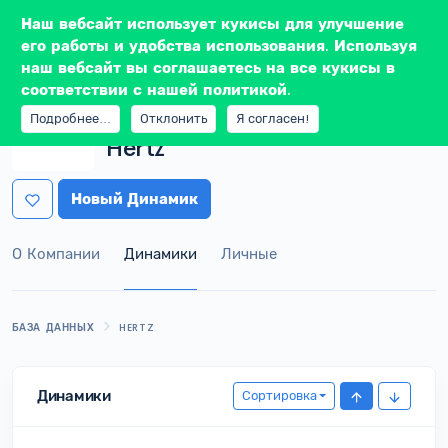
Наш вебсайт использует кукисы для улучшение
его работы и удобства использования. Используя
наш вебсайт вы соглашаетесь на все кукисы в
соответствии с нашей политикой.
Подробнее...
Отклонить
Я согласен!
ПРОИЗВОДИТЕЛЬ
Hertz
Новый Динамик
О Компании
Динамики
Личные
БАЗА ДАННЫХ
HERTZ
Динамики
Сортировка