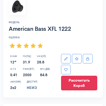
МОДЕЛЬ
American Bass XFL 1222
ОЦЕНКА
DIAM
FS(ГЦ)
VAS(Л)
12"
31.9
28.8
QTS
PWR(ВТ)
SPL(ДБ)
0.41
2000
84.8
Рассчитать
IMP(ОМ)
ДОСТУП
Короб
2x2
НЕИЗ