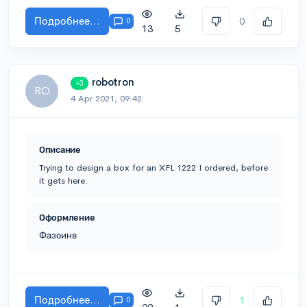
Подробнее...
0
0
13
5
robotron
+3
RO
4 Apr 2021, 09:42
Описание
Trying to design a box for an XFL 1222 I ordered, before
it gets here.
Оформление
Фазоинв
Подробнее...
1
0