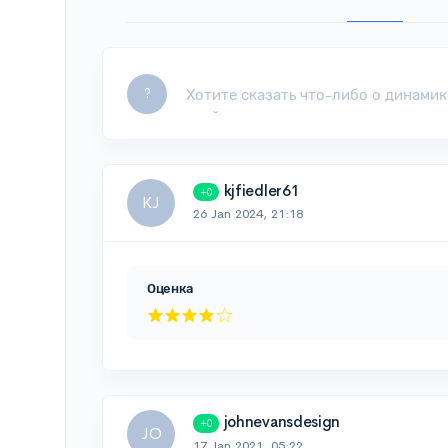
Leave a comment...
?
kjfiedler61
+0
KJ
26 Jan 2024, 21:18
Оценка
johnevansdesign
+0
JO
17 Jan 2021, 05:22