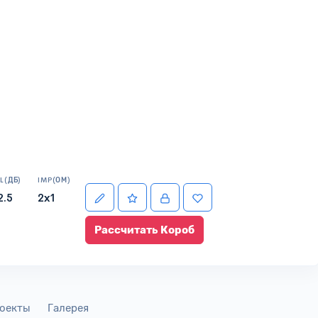
L(ДБ)
IMP(ОМ)
2.5
2x1
Рассчитать Короб
оекты
Галерея