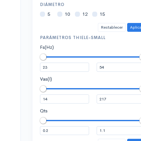
DIÁMETRO
5
10
12
15
Restablecer
Aplic
PARÁMETROS THIELE-SMALL
Fs(Hz)
Vas(l)
Qts