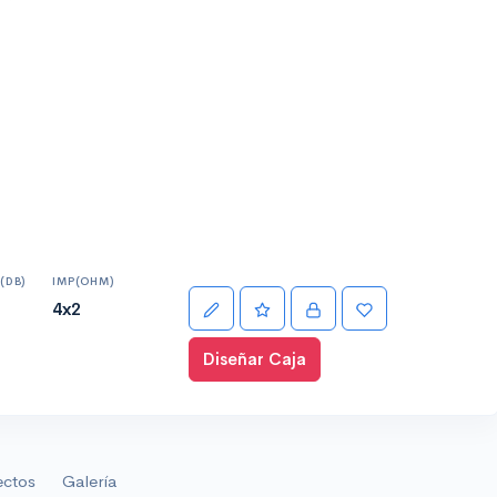
(DB)
IMP(OHM)
4x2
Diseñar Caja
ectos
Galería