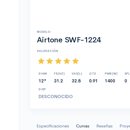
MODELO
Airtone SWF-1224
VALORACIÓN
DIAM
FS(HZ)
VAS(L)
QTS
PWR(W)
SPL
12"
31.2
32.8
0.91
1400
0
DISP
DESCONOCIDO
Especificaciones
Curvas
Reseñas
Proy