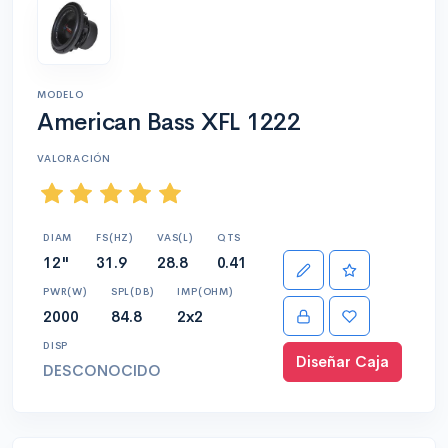
MODELO
American Bass XFL 1222
VALORACIÓN
DIAM
FS(HZ)
VAS(L)
QTS
12"
31.9
28.8
0.41
PWR(W)
SPL(DB)
IMP(OHM)
2000
84.8
2x2
DISP
Diseñar Caja
DESCONOCIDO