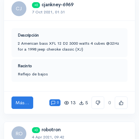
cjankney-6969
+0
CJ
7 Oct 2021, 01:31
Descripción
2 American bass XFL 12 D2 3000 watts 4 cubes @32Hz
for a 1998 jeep cheroke classic (XJ)
Recinto
Reflejo de bajos
Más...
13
5
0
0
robotron
+3
RO
4 Apr 2021, 09:42