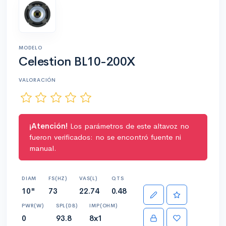
MODELO
Celestion BL10-200X
VALORACIÓN
¡Atención!
Los parámetros de este altavoz no
fueron verificados: no se encontró fuente ni
manual.
DIAM
FS(HZ)
VAS(L)
QTS
10"
73
22.74
0.48
PWR(W)
SPL(DB)
IMP(OHM)
0
93.8
8x1