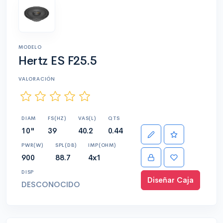
MODELO
Hertz ES F25.5
VALORACIÓN
DIAM
FS(HZ)
VAS(L)
QTS
10"
39
40.2
0.44
PWR(W)
SPL(DB)
IMP(OHM)
900
88.7
4x1
DISP
Diseñar Caja
DESCONOCIDO