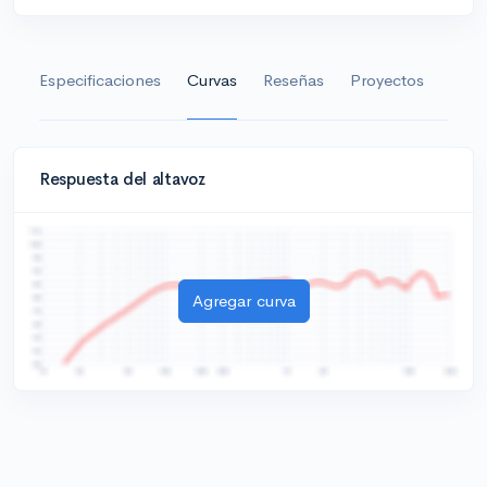
Especificaciones
Curvas
Reseñas
Proyectos
Gale
Respuesta del altavoz
Agregar curva