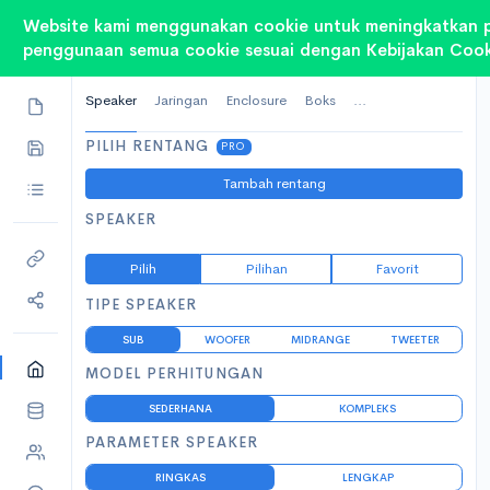
Website kami menggunakan cookie untuk meningkatkan 
NAMA PROYEK
Proyek Baru
penggunaan semua cookie sesuai dengan Kebijakan Cook
Speaker
Jaringan
Enclosure
Boks
...
PILIH RENTANG
PRO
Tambah rentang
SPEAKER
Pilih
Pilihan
Favorit
TIPE SPEAKER
SUB
WOOFER
MIDRANGE
TWEETER
MODEL PERHITUNGAN
SEDERHANA
KOMPLEKS
PARAMETER SPEAKER
RINGKAS
LENGKAP