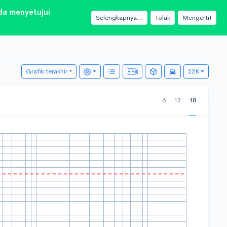
a menyetujui
Selengkapnya...
Tolak
Mengerti!
Grafik terakhir
22K
6
12
18