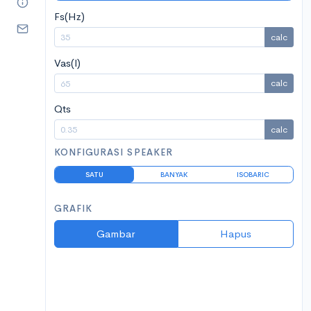
Fs(Hz)
calc
Vas(l)
calc
Qts
calc
KONFIGURASI SPEAKER
SATU
BANYAK
ISOBARIC
GRAFIK
Gambar
Hapus