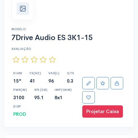
MODELO
7Drive Audio ES 3K1-15
AVALIAÇÃO
DIAM
FS(HZ)
VAS(L)
QTS
15"
41
96
0.3
PWR(W)
SPL(DB)
IMP(OHM)
3100
95.1
8x1
DISP
Projetar Caixa
PROD