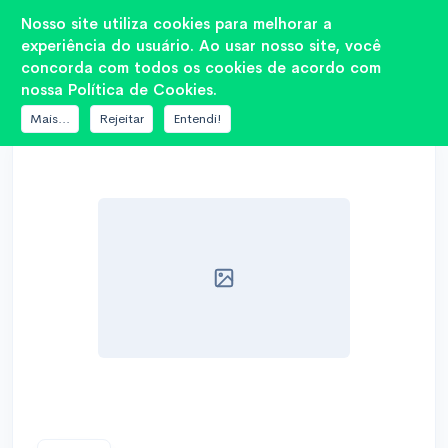
Nosso site utiliza cookies para melhorar a
experiência do usuário. Ao usar nosso site, você
concorda com todos os cookies de acordo com
nossa Política de Cookies.
BANCO DE DADOS
7DRIVE AUDIO
ES 3K1-15
Mais...
Rejeitar
Entendi!