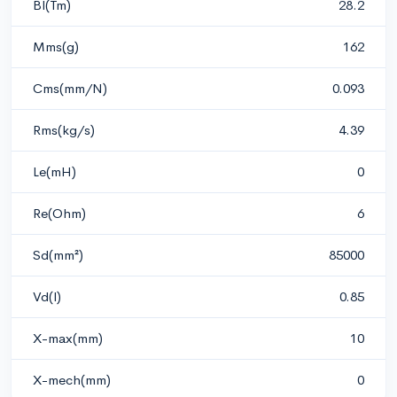
Bl(Tm)
28.2
Mms(g)
162
Cms(mm/N)
0.093
Rms(kg/s)
4.39
Le(mH)
0
Re(Ohm)
6
Sd(mm²)
85000
Vd(l)
0.85
X-max(mm)
10
X-mech(mm)
0