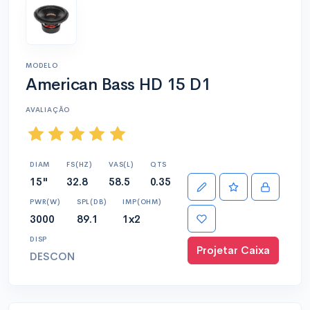
MODELO
American Bass HD 15 D1
AVALIAÇÃO
DIAM
FS(HZ)
VAS(L)
QTS
15"
32.8
58.5
0.35
PWR(W)
SPL(DB)
IMP(OHM)
3000
89.1
1x2
DISP
Projetar Caixa
DESCON