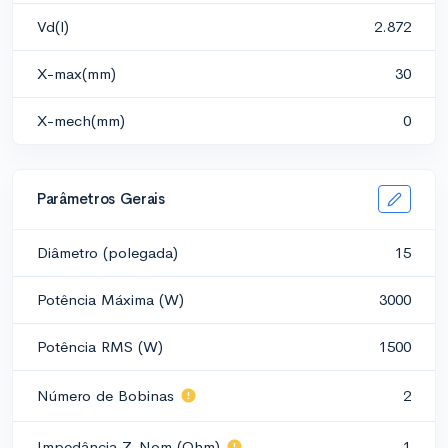
Vd(l)
2.872
X-max(mm)
30
X-mech(mm)
0
Parâmetros Gerais
Diâmetro (polegada)
15
Potência Máxima (W)
3000
Potência RMS (W)
1500
Número de Bobinas
2
Impedância Z-Nom (Ohm)
1