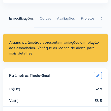
Especificações
Curvas
Avaliações
Projetos
Galeri
Alguns parâmetros apresentam variações em relação
aos associados. Verifique os ícones de alerta para
mais detalhes.
Parâmetros Thiele-Small
Fs(Hz)
32.8
Vas(l)
58.5