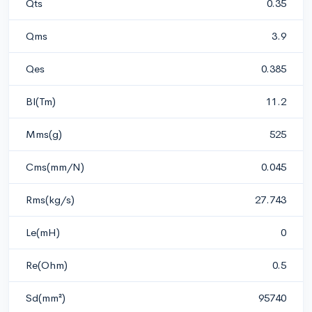
Qts
0.35
Qms
3.9
Qes
0.385
Bl(Tm)
11.2
Mms(g)
525
Cms(mm/N)
0.045
Rms(kg/s)
27.743
Le(mH)
0
Re(Ohm)
0.5
Sd(mm²)
95740