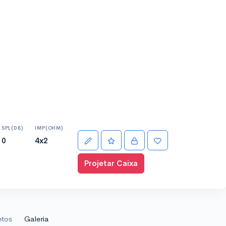
SPL(DB)
IMP(OHM)
0
4x2
Projetar Caixa
etos
Galeria