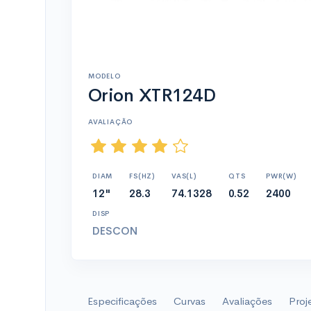
MODELO
Orion XTR124D
AVALIAÇÃO
DIAM
FS(HZ)
VAS(L)
QTS
PWR(W)
12"
28.3
74.1328
0.52
2400
DISP
DESCON
Especificações
Curvas
Avaliações
Proj