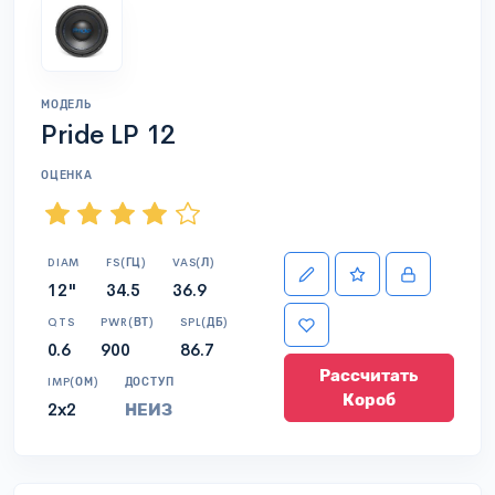
МОДЕЛЬ
Pride LP 12
ОЦЕНКА
DIAM
FS(ГЦ)
VAS(Л)
12"
34.5
36.9
QTS
PWR(ВТ)
SPL(ДБ)
0.6
900
86.7
Рассчитать
IMP(ОМ)
ДОСТУП
Короб
2x2
НЕИЗ