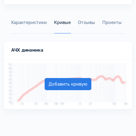
Характеристики
Кривые
Отзывы
Проекты
Га
АЧХ динамика
Добавить кривую