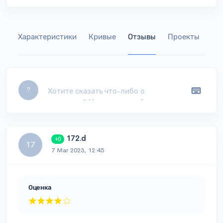
Характеристики
Кривые
Отзывы
Проекты
Га
Leave a comment...
?
172.d
+0
17
7 Mar 2023, 12:45
Оценка