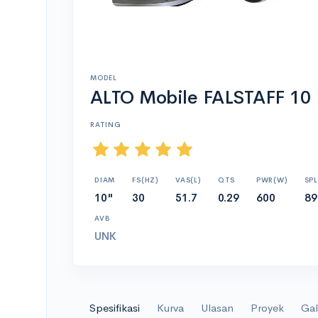
MODEL
ALTO Mobile FALSTAFF 10
RATING
DIAM
FS(HZ)
VAS(L)
QTS
PWR(W)
SPL
10"
30
51.7
0.29
600
89
AVB
UNK
Spesifikasi
Kurva
Ulasan
Proyek
Gal