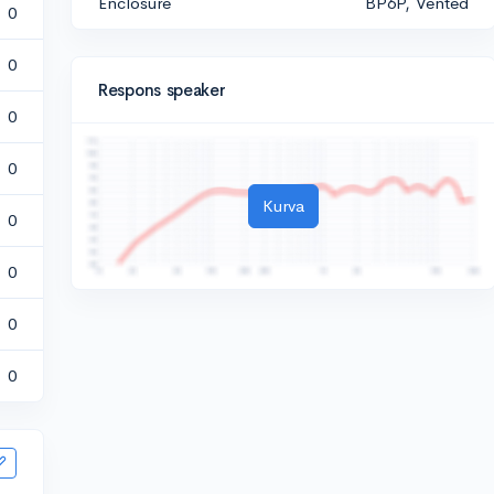
Enclosure
BP6P, Vented
0
0
Respons speaker
0
0
Kurva
0
0
0
0