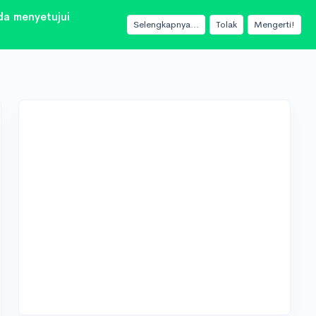
a menyetujui
Selengkapnya...
Tolak
Mengerti!