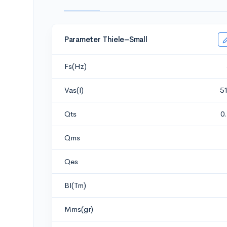
Parameter Thiele–Small
Fs(Hz)
Vas(l)
5
Qts
0
Qms
Qes
Bl(Tm)
Mms(gr)