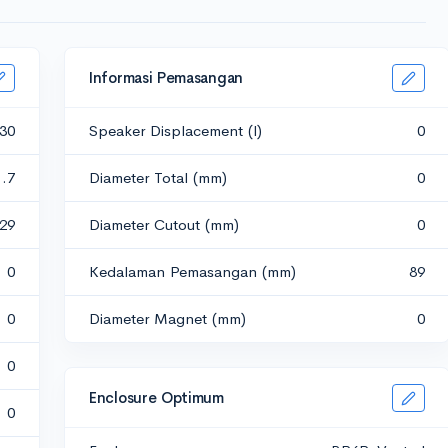
Informasi Pemasangan
30
Speaker Displacement (l)
0
1.7
Diameter Total (mm)
0
.29
Diameter Cutout (mm)
0
0
Kedalaman Pemasangan (mm)
89
0
Diameter Magnet (mm)
0
0
Enclosure Optimum
0