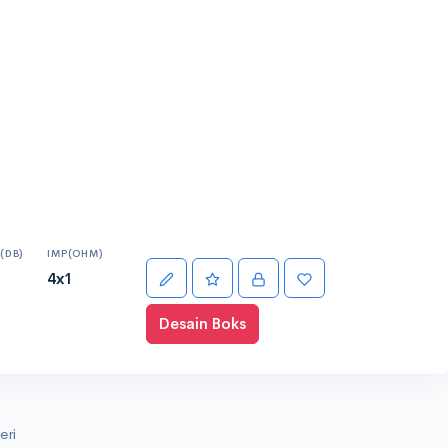
(DB)
IMP(OHM)
4x1
Desain Boks
eri