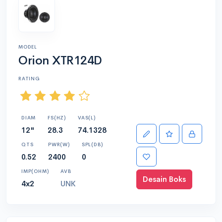
MODEL
Orion XTR124D
RATING
DIAM
FS(HZ)
VAS(L)
12"
28.3
74.1328
QTS
PWR(W)
SPL(DB)
0.52
2400
0
IMP(OHM)
AVB
Desain Boks
4x2
UNK